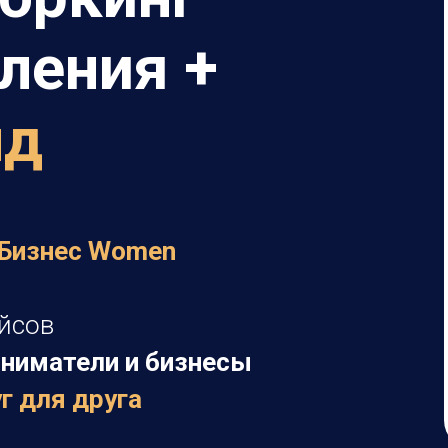
ления +
нд
 Бизнес Women
йсов
ниматели и бизнесы
уг для друга