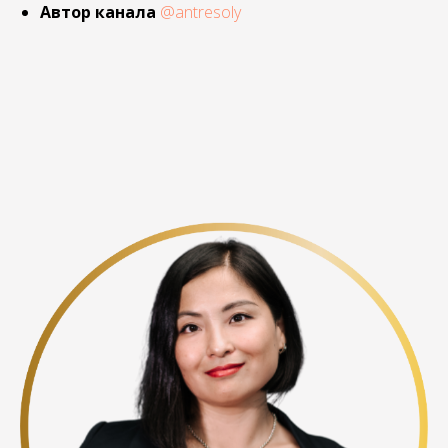
Автор канала
@antresoly