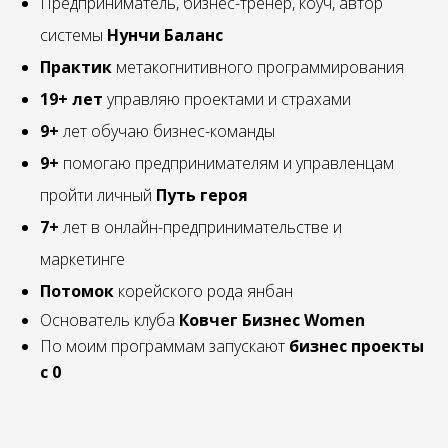
Предприниматель, бизнес-тренер, коуч, автор
системы
Нунчи Баланс
Практик
метакогнитивного программирования
19+ лет
управляю проектами и страхами
9+
лет обучаю бизнес-команды
9+
помогаю предпринимателям и управленцам
пройти личный
Путь героя
7+
лет в онлайн-предпринимательстве и
маркетинге
Потомок
корейского рода янбан
Основатель клуба
Ковчег Бизнес Women
По моим программам запускают
бизнес проекты
с 0