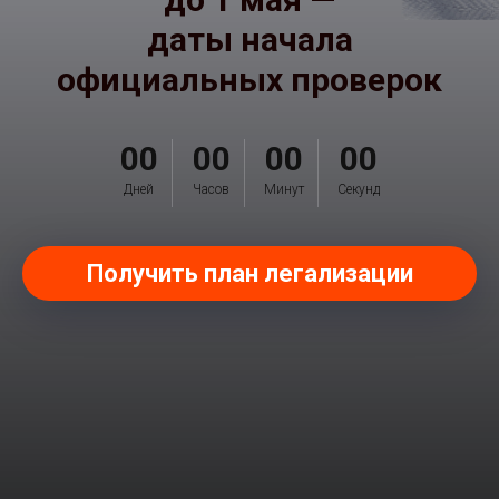
даты начала
официальных проверок
00
00
00
00
Дней
Часов
Минут
Секунд
Получить план легализации