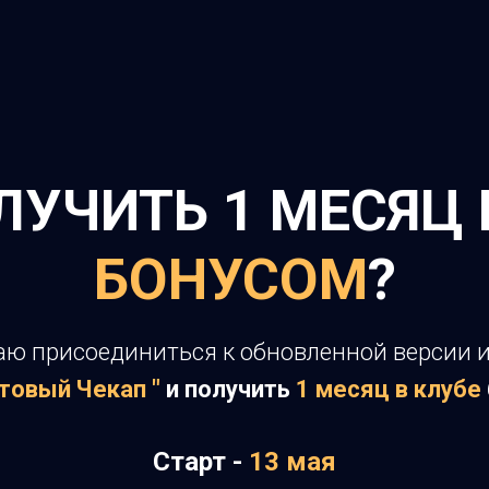
ЛУЧИТЬ 1 МЕСЯЦ 
БОНУСОМ
?
ю присоединиться к обновленной версии 
товый Чекап "
и получить
1 месяц в клубе
Старт -
13 мая