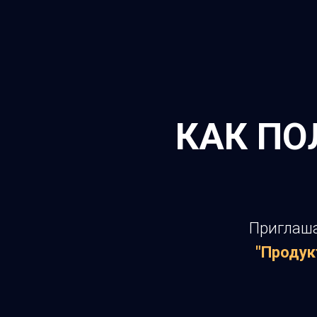
КАК ПО
Приглаша
"Продук